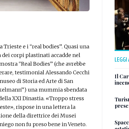
rieste e i “real bodies”. Quasi una
dei corpi plastinati accadde nel
LEGGI
a mostra “Real Bodies” (che avrebbe
nerare, testimonial Alessando Cecchi
Il Ca
museo di Storia ed Arte di San
incen
nckelmann”) una mummia sbendata
della XXI Dinastia. «Troppo stress
Turis
presen
ste», rispose in una lettera la
ione della direttrice dei Musei
Spacc
diniego non fu preso bene in Veneto.
esteti