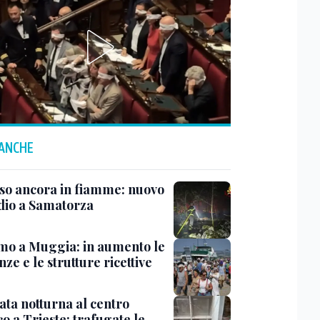
 ANCHE
rso ancora in fiamme: nuovo
dio a Samatorza
mo a Muggia: in aumento le
ze e le strutture ricettive
ata notturna al centro
co a Trieste: trafugate le