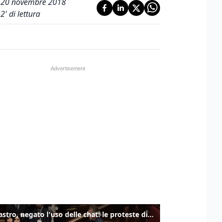
20 novembre 2018
2
' di lettura
Delmastro, negato l'uso delle chat: le proteste di Avs e M5s