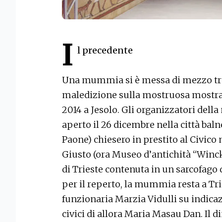
I
l precedente
Una mummia si è messa di mezzo tra T
maledizione sulla mostruosa mostra 
2014 a Jesolo. Gli organizzatori dell
aperto il 26 dicembre nella città bal
Paone) chiesero in prestito al Civico 
Giusto (ora Museo d’antichità “Wi
di Trieste contenuta in un sarcofago 
per il reperto, la mummia resta a Trie
funzionaria Marzia Vidulli su indicaz
civici di allora Maria Masau Dan. Il 