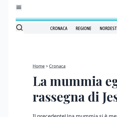
CRONACA
REGIONE
NORDEST
Home
Cronaca
La mummia egiz
rassegna di Je
Il precedenteUna mummia si è messa