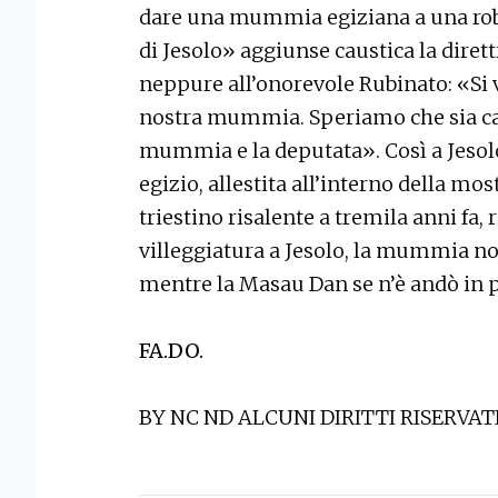
dare una mummia egiziana a una roba
di Jesolo» aggiunse caustica la diret
neppure all’onorevole Rubinato: «Si v
nostra mummia. Speriamo che sia carin
mummia e la deputata». Così a Jesolo
egizio, allestita all’interno della mos
triestino risalente a tremila anni fa,
villeggiatura a Jesolo, la mummia non
mentre la Masau Dan se n’è andò in
FA.DO.
BY NC ND ALCUNI DIRITTI RISERVAT