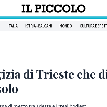
ITALIA
ISTRIA - BALCANI
MONDO
CULTURA E SPET
ia di Trieste che di
solo
 di mezzo tra Trieste e i “real bodies”.