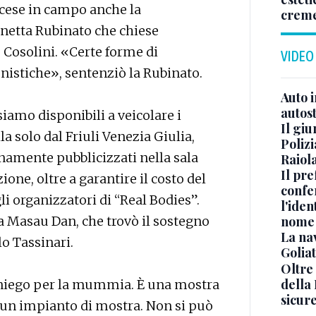
cese in campo anche la
crem
netta Rubinato che chiese
 Cosolini. «Certe forme di
VIDEO
istiche», sentenziò la Rubinato.
Auto 
autos
amo disponibili a veicolare i
Il gi
la solo dal Friuli Venezia Giulia,
Polizi
unamente pubblicizzati nella sala
Raiola
Il pre
one, oltre a garantire il costo del
confe
li organizzatori di “Real Bodies”.
l'iden
nome
a Masau Dan, che trovò il sostegno
La na
lo Tassinari.
Golia
Oltre
della
iniego per la mummia. È una mostra
sicur
 un impianto di mostra. Non si può