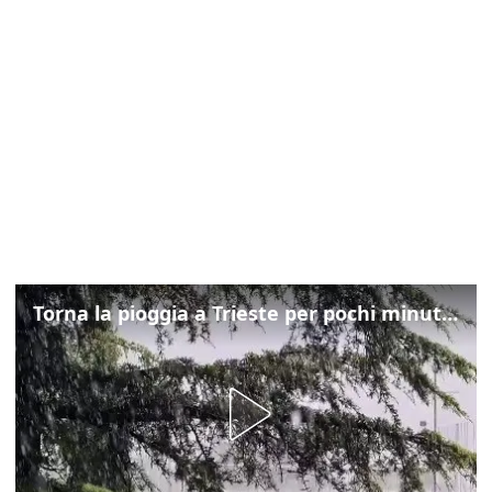
Torna la pioggia a Trieste per pochi minuti: ma il caldo non molla