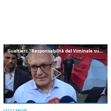
Gualtieri: "Responsabilità del Viminale su Spin Time? La posizione dei partiti è nota"