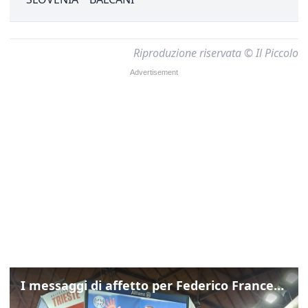
Riproduzione riservata © Il Piccolo
I messaggi di affetto per Federico Franceschin: così il mondo del basket gli è stato accanto fino all’ultimo