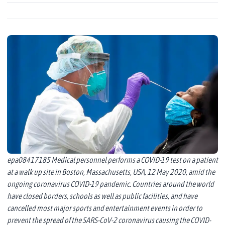
epa08417185 Medical personnel performs a COVID-19 test on a patient
at a walk up site in Boston, Massachusetts, USA, 12 May 2020, amid the
ongoing coronavirus COVID-19 pandemic. Countries around the world
have closed borders, schools as well as public facilities, and have
cancelled most major sports and entertainment events in order to
prevent the spread of the SARS-CoV-2 coronavirus causing the COVID-