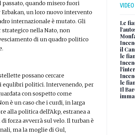
l passato, quando misero fuori
VIDEO
er Erbakan, un loro nuovo intervento
adro internazionale è mutato. Gli
Le fi
l’auto
er strategico nella Nato, non
Monfa
ovesciamento di un quadro politico
Incen
e.
il Ca
le fi
Incen
l’inte
stellette possano cercare
Incen
le fi
 equlibri politici. Intervenendo, per
Il Bar
 guardata con sospetto come
immag
on è un caso che i curdi, in larga
re alla politica dell'Akp, estranea a
 di forza avverrà sul velo. Il turban è
onali, ma la moglie di Gul,