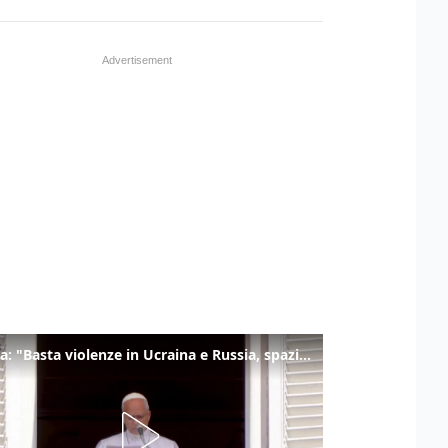
Il Papa: "Basta violenze in Ucraina e Russia, spazio a diplomazia"