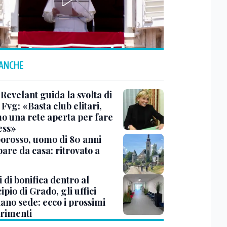
 ANCHE
Revelant guida la svolta di
Fvg: «Basta club elitari,
o una rete aperta per fare
ess»
rosso, uomo di 80 anni
are da casa: ritrovato a
 di bonifica dentro al
pio di Grado, gli uffici
ano sede: ecco i prossimi
erimenti