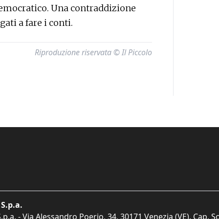
democratico. Una contraddizione
ati a fare i conti.
Riproduzione riservata © Il Piccolo
S.p.a.
p.a. - Via Alessandro Poerio, 34, 30171 Venezia (VE). Cap. So