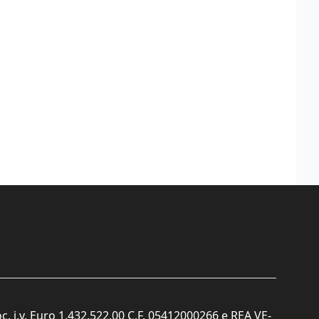
c. i.v. Euro 1.432.522,00 C.F. 05412000266 e REA VE-