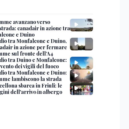
amme avanzano verso
strada: canadair in azione tra
lcone e Duino
dio tra Monfalcone e Duino,
nadair in azione per fermare
amme sul fronte dell’A4
dio tra Duino e Monfalcone:
rvento dei vigili del fuoco
dio tra Monfalcone e Duino:
amme lambiscono la strada
cellona sbarca in Friuli: le
ini dell'arrivo in albergo