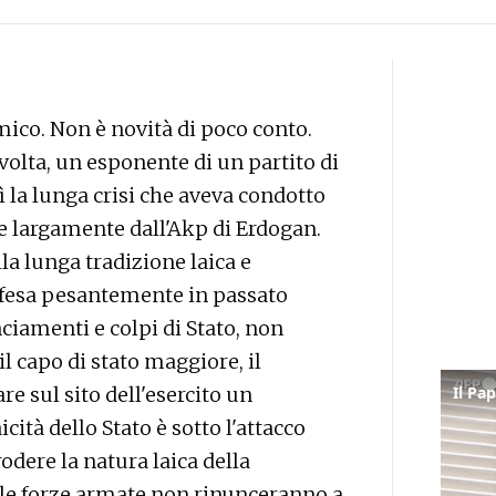
mico. Non è novità di poco conto.
volta, un esponente di un partito di
ì la lunga crisi che aveva condotto
nte largamente dall'Akp di Erdogan.
lla lunga tradizione laica e
ifesa pesantemente in passato
nciamenti e colpi di Stato, non
l capo di stato maggiore, il
e sul sito dell'esercito un
cità dello Stato è sotto l'attacco
odere la natura laica della
e le forze armate non rinunceranno a