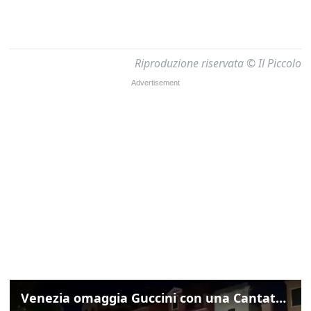
Riproduzione riservata © Il Piccolo
Venezia omaggia Guccini con una Cantata Anarchica in campo Santa Margherita