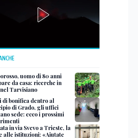
 ANCHE
rosso, uomo di 80 anni
are da casa: ricerche in
 nel Tarvisiano
 di bonifica dentro al
pio di Grado, gli uffici
ano sede: ecco i prossimi
erimenti
ata in via Svevo a Trieste, la
alle istituzioni: «Aiutate