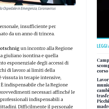
ello Ospedale in Emergenza, Coronavirus
ersonale, insufficiente per
ato da un anno di trincea.
LEGGI
totschnig
un incontro alla Regione
da giuliano isontina e quella
Campo
nto esponenziale degli accessi di
scomp
hi di lavoro ai limiti della
corso
 vissuta in terapie intensive,
Lavori
munici
. È indispensabile che la Regione
cambi
i provvedimenti necessari affinché le
trasf
rofessionali indispensabili a
Picchi
madre 
ittadini. Difficilmente il personale