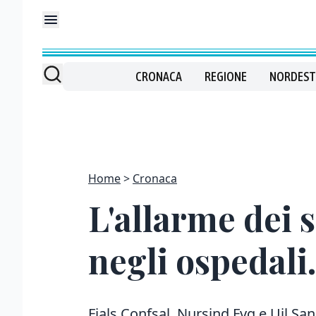
CRONACA
REGIONE
NORDEST
Home
Cronaca
L'allarme dei 
negli ospedali.
Fials Confsal, Nursind Fvg e Uil San