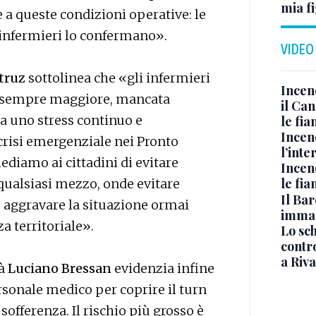
mia fi
e a queste condizioni operative: le
 infermieri lo confermano».
VIDEO
truz
sottolinea che «gli infermieri
Incen
 sempre maggiore, mancata
il Ca
a uno stress continuo e
le fi
Incen
crisi emergenziale nei Pronto
l’inte
ediamo ai cittadini di evitare
Incen
le fi
qualsiasi mezzo, onde evitare
Il Bar
ù aggravare la situazione ormai
immag
za territoriale».
Lo sc
contro
a Riva
à
Luciano Bressan
evidenzia infine
sonale medico per coprire il turn
sofferenza. Il rischio più grosso è