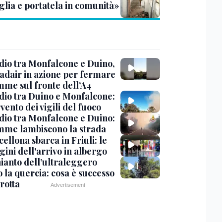
glia e portatela in comunità»
dio tra Monfalcone e Duino,
nadair in azione per fermare
amme sul fronte dell’A4
dio tra Duino e Monfalcone:
rvento dei vigili del fuoco
dio tra Monfalcone e Duino:
amme lambiscono la strada
cellona sbarca in Friuli: le
ini dell'arrivo in albergo
hianto dell’ultraleggero
 la quercia: cosa è successo
rotta