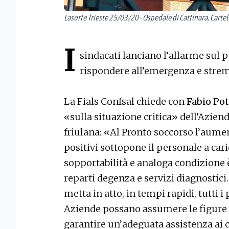
Lasorte Trieste 25/03/20 - Ospedale di Cattinara, Cart
I
sindacati lanciano l’allarme sul p
rispondere all’emergenza e strem
La Fials Confsal chiede con
Fabio Po
«sulla situazione critica» dell’Azien
friulana: «Al Pronto soccorso l’aume
positivi sottopone il personale a caric
sopportabilità e analoga condizione è
reparti degenza e servizi diagnostici
metta in atto, in tempi rapidi, tutti 
Aziende possano assumere le figure p
garantire un’adeguata assistenza ai c