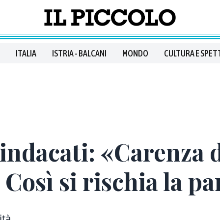
ITALIA
ISTRIA - BALCANI
MONDO
CULTURA E SPET
sindacati: «Carenza 
 Così si rischia la pa
ità