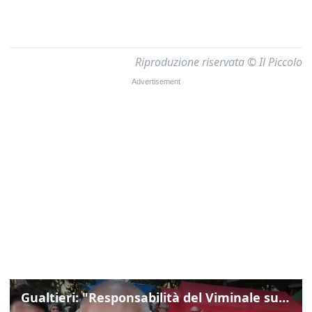
Riproduzione riservata © Il Piccolo
Gualtieri: "Responsabilità del Viminale su Spin Time? La posizione dei partiti è nota"