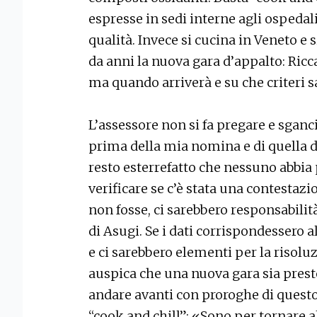
espresse in sedi interne agli ospedali
qualità. Invece si cucina in Veneto e
da anni la nuova gara d’appalto: Ricc
ma quando arriverà e su che criteri s
L’assessore non si fa pregare e sgan
prima della mia nomina e di quella 
resto esterrefatto che nessuno abbia
verificare se c’è stata una contestaz
non fosse, ci sarebbero responsabilit
di Asugi. Se i dati corrispondessero a
e ci sarebbero elementi per la risolu
auspica che una nuova gara sia presto
andare avanti con proroghe di questo 
“cook and chill”: «Sono per tornare 