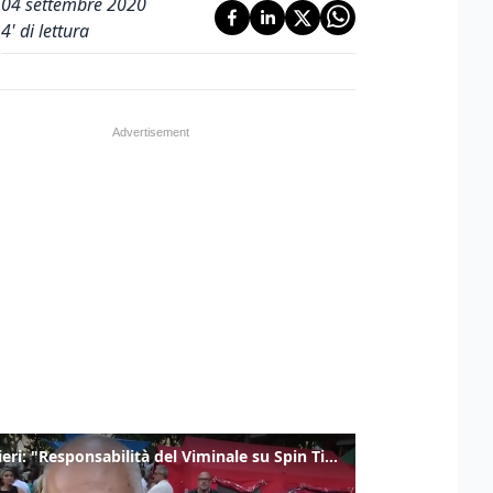
04 settembre 2020
4
' di lettura
Gualtieri: "Responsabilità del Viminale su Spin Time? La posizione dei partiti è nota"