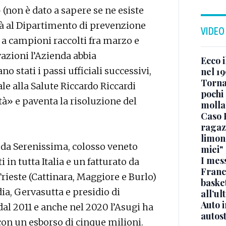
(non è dato a sapere se ne esiste
ità al Dipartimento di prevenzione
VIDEO
 a campioni raccolti fra marzo e
vazioni l’Azienda abbia
Ecco i
o stati i passi ufficiali successivi,
nel 19
Torna
le alla Salute Riccardo Riccardi
pochi 
tà» e paventa la risoluzione del
molla
Caso 
ragaz
limona
to da Serenissima, colosso veneto
miei"
I mes
n tutta Italia e un fatturato da
Franc
Trieste (Cattinara, Maggiore e Burlo)
basket
ia, Gervasutta e presidio di
all’ul
Auto 
 dal 2011 e anche nel 2020 l’Asugi ha
autos
con un esborso di cinque milioni.