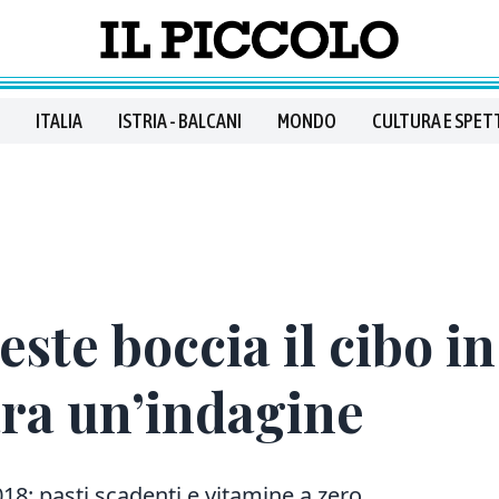
ITALIA
ISTRIA - BALCANI
MONDO
CULTURA E SPET
este boccia il cibo in
ra un’indagine
18: pasti scadenti e vitamine a zero.