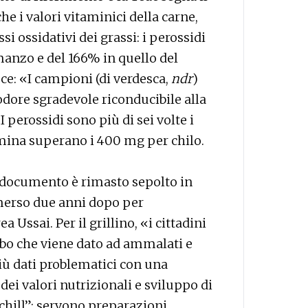
 i valori vitaminici della carne,
i ossidativi dei grassi: i perossidi
manzo e del 166% in quello del
sce: «I campioni (di verdesca,
ndr
)
 odore sgradevole riconducibile alla
 perossidi sono più di sei volte i
stamina superano i 400 mg per chilo.
l documento è rimasto sepolto in
emerso due anni dopo per
 Ussai. Per il grillino, «i cittadini
cibo che viene dato ad ammalati e
iù dati problematici con una
dei valori nutrizionali e sviluppo di
chill”: servono preparazioni