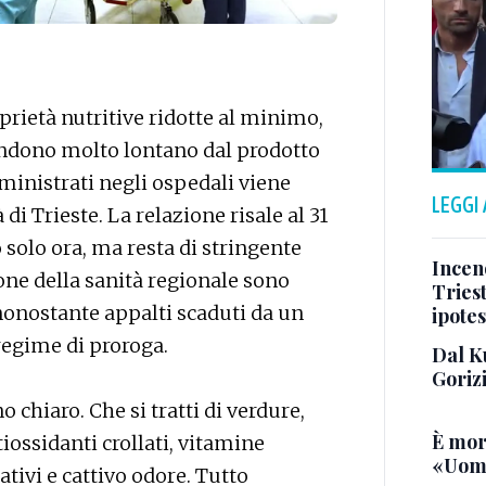
rietà nutritive ridotte al minimo,
rendono molto lontano dal prodotto
ministrati negli ospedali viene
LEGGI
 di Trieste. La relazione risale al 31
solo ora, ma resta di stringente
Incend
zione della sanità regionale sono
Triest
, nonostante appalti scaduti da un
ipotes
regime di proroga.
Dal K
Goriz
 chiaro. Che si tratti di verdure,
È mor
tiossidanti crollati, vitamine
«Uomo
tivi e cattivo odore. Tutto