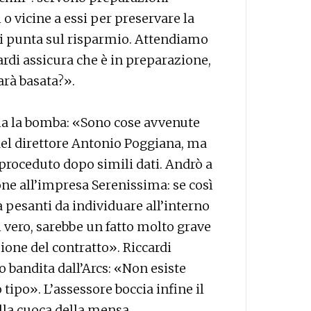
 o vicine a essi per preservare la
 si punta sul risparmio. Attendiamo
ardi assicura che è in preparazione,
arà basata?».
cia la bomba: «Sono cose avvenute
del direttore Antonio Poggiana, ma
 proceduto dopo simili dati. Andrò a
ione all’impresa Serenissima: se così
à pesanti da individuare all’interno
l vero, sarebbe un fatto molto grave
zione del contratto». Riccardi
 bandita dall’Arcs: «Non esiste
tipo». L’assessore boccia infine il
alla cuoca della mensa