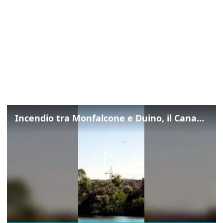
Incendio tra Monfalcone e Duino, il Canadair in azione per fermare le fiamme sul fronte dell’A4