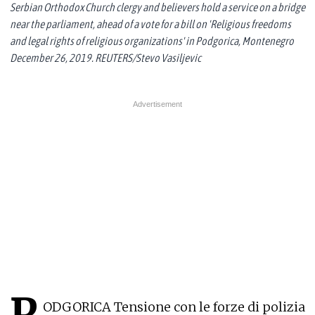
Serbian Orthodox Church clergy and believers hold a service on a bridge
near the parliament, ahead of a vote for a bill on 'Religious freedoms
and legal rights of religious organizations' in Podgorica, Montenegro
December 26, 2019. REUTERS/Stevo Vasiljevic
P
ODGORICA Tensione con le forze di polizia