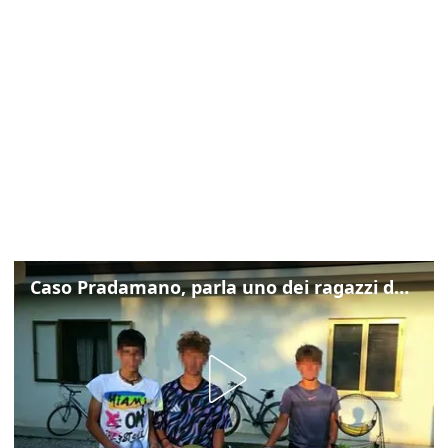
Caso Pradamano, parla uno dei ragazzi denunciati per la limonata: "Volevo anche aiutare i miei"