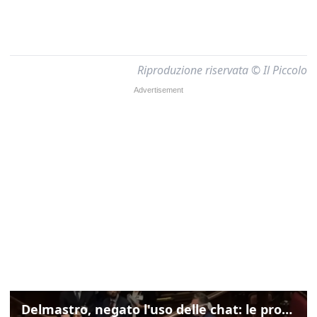
Riproduzione riservata © Il Piccolo
Delmastro, negato l'uso delle chat: le proteste di Avs e M5s