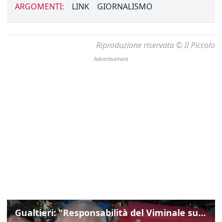
ARGOMENTI:
LINK
GIORNALISMO
Riproduzione riservata © Il Piccolo
Gualtieri: "Responsabilità del Viminale su Spin Time? La posizione dei partiti è nota"