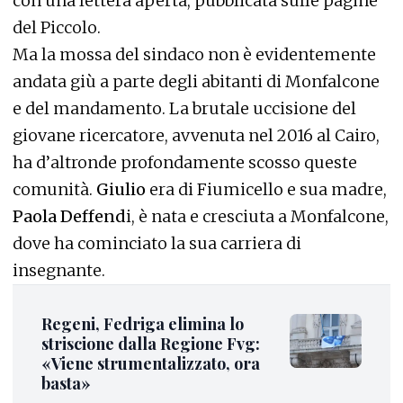
con una lettera aperta, pubblicata sulle pagine
del Piccolo.
Ma la mossa del sindaco non è evidentemente
andata giù a parte degli abitanti di Monfalcone
e del mandamento. La brutale uccisione del
giovane ricercatore, avvenuta nel 2016 al Cairo,
ha d’altronde profondamente scosso queste
comunità.
Giulio
era di Fiumicello e sua madre,
Paola Deffend
i, è nata e cresciuta a Monfalcone,
dove ha cominciato la sua carriera di
insegnante.
Regeni, Fedriga elimina lo
striscione dalla Regione Fvg:
«Viene strumentalizzato, ora
basta»