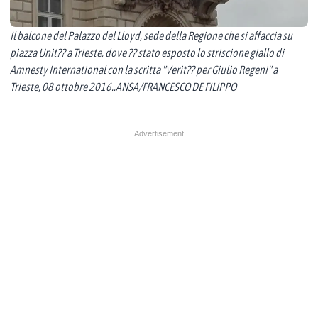
Il balcone del Palazzo del Lloyd, sede della Regione che si affaccia su
piazza Unit?? a Trieste, dove ?? stato esposto lo striscione giallo di
Amnesty International con la scritta "Verit?? per Giulio Regeni" a
Trieste, 08 ottobre 2016..ANSA/FRANCESCO DE FILIPPO