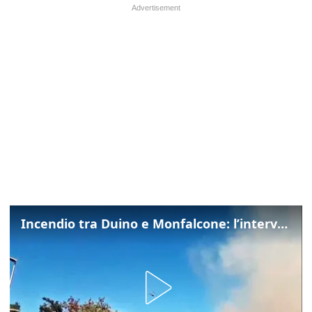
Incendio tra Duino e Monfalcone: l’intervento dei vigili del fuoco