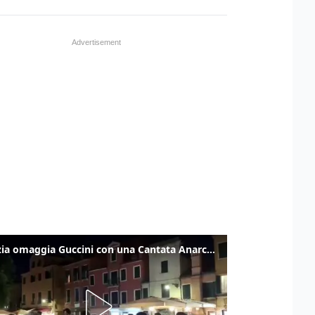
Venezia omaggia Guccini con una Cantata Anarchica in campo Santa Margherita