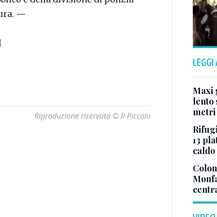
tura. —
I
LEGGI
Maxi g
lento 
metri
Riproduzione riservata © Il Piccolo
Rifugi
13 pla
caldo
Colonn
Monfa
centr