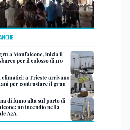
 ANCHE
ru a Monfalcone, inizia il
sbarco per il colosso di 110
 climatici: a Trieste arrivano
tani per contrastare il gran
a di fumo alta sul porto di
lcone: un incendio nella
ale A2A