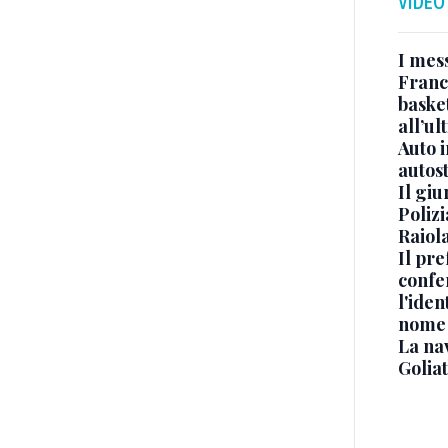
VIDEO
I mes
Franc
basket
all’ul
Auto 
autos
Il gi
Polizi
Raiola
Il pre
confe
l'iden
nome
La na
Golia