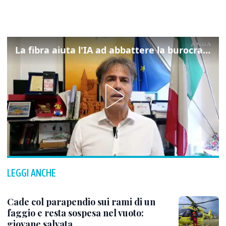
La fibra aiuta l'IA ad abbattere la burocrazia, progetto pilota in Veneto
LEGGI ANCHE
Cade col parapendio sui rami di un
faggio e resta sospesa nel vuoto:
giovane salvata