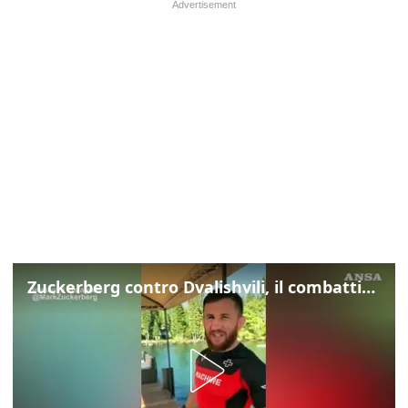
Zuckerberg contro Dvalishvili, il combattimento in mezzo a un lago