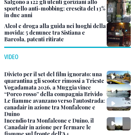
Salgono a 122 gli utenti goriziani allo
sportello anti-mobbing: crescita del 13%
in due anni
Alcol e droga alla guida nei luoghi della
movida: 5 denunce tra Sistiana e
Barcola, patenti ritirate
VIDEO
Divieto per il set del film ignorato: una
quarantina gli scooter rimossi a Trieste
Vogadamata 2026, a Muggia vince
“Porco rosso” della compagnia Brivido
Le fiamme avanzano verso l’autostrada:
canadair in azione tra Monfalcone e
Duino
Incendio tra Monfalcone e Duino, il
Canadair in azione per fermare le
fiamme sul fronte dell’A4