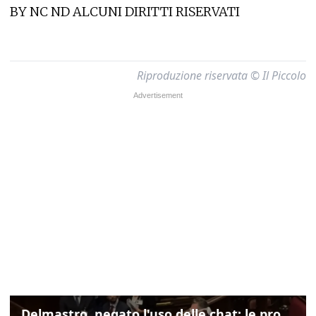
BY NC ND ALCUNI DIRITTI RISERVATI
Riproduzione riservata © Il Piccolo
Delmastro, negato l'uso delle chat: le proteste di Avs e M5s