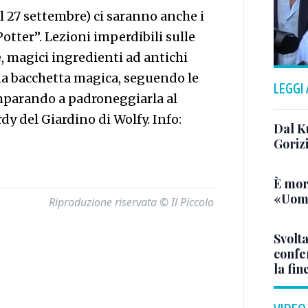
 al 27 settembre) ci saranno anche i
otter”. Lezioni imperdibili sulle
, magici ingredienti ad antichi
una bacchetta magica, seguendo le
LEGGI
imparando a padroneggiarla al
rdy del Giardino di Wolfy. Info:
Dal K
Goriz
È mor
«Uomo
Riproduzione riservata © Il Piccolo
Svolta
confer
la fin