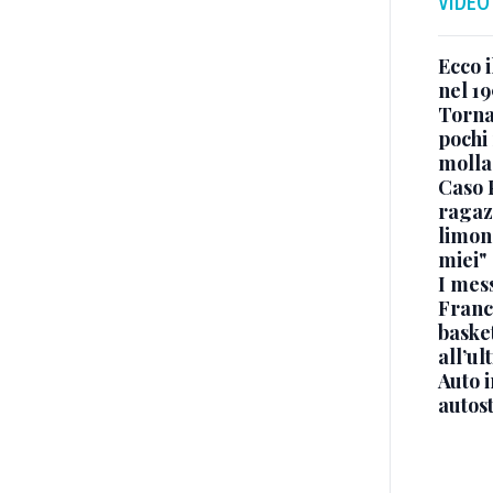
VIDEO
Ecco i
nel 19
Torna
pochi 
molla
Caso 
ragaz
limona
miei"
I mes
Franc
basket
all’ul
Auto 
autos