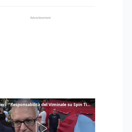
Gualtieri: "Responsabilità del Viminale su Spin Time? La posizione dei partiti è nota"