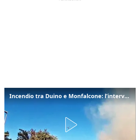
Incendio tra Duino e Monfalcone: l’intervento dei vigili del fuoco