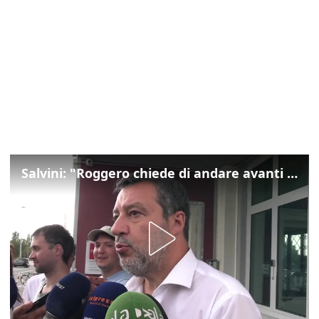
Salvini: "Roggero chiede di andare avanti su norma anti-risarcimenti"