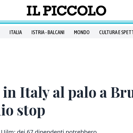
ITALIA
ISTRIA - BALCANI
MONDO
CULTURA E SPET
n Italy al palo a Bru
hio stop
e Uilm: dei 67 dipendenti potrebbero