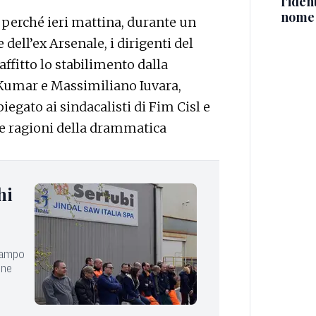
l'iden
nome
 perché ieri mattina, durante un
 dell’ex Arsenale, i dirigenti del
ffitto lo stabilimento dalla
h Kumar e Massimiliano Iuvara,
egato ai sindacalisti di Fim Cisl e
 le ragioni della drammatica
hi
 campo
ine