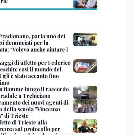
rie
Pradamano, parla uno dei
zi denunciati per la
ta: "Volevo anche aiutare i
saggi di affetto per Federico
eschin: così il mondo del
 gli è stato accanto fino
timo
in fiamme lungo il raccordo
tradale a Trebiciano
uramento dei nuovi agenti di
a della scuola "Vincenzo
" di Trieste
fetto di Trieste alla
renza sul protocollo per