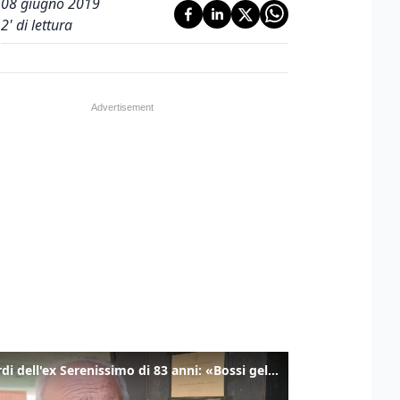
08 giugno 2019
2
' di lettura
I ricordi dell'ex Serenissimo di 83 anni: «Bossi geloso di noi, in carcere mi cantavano l’inno di San Marco»