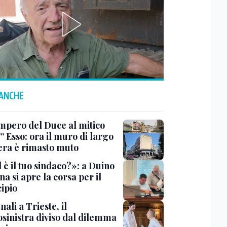
 ANCHE
impero del Duce al mitico
” Esso: ora il muro di largo
era è rimasto muto
 è il tuo sindaco?»: a Duino
na si apre la corsa per il
ipio
li a Trieste, il
osinistra diviso dal dilemma