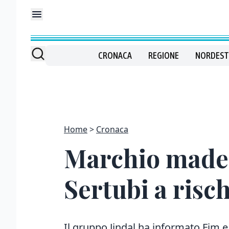
CRONACA
REGIONE
NORDEST
Home
Cronaca
Marchio made i
Sertubi a risc
Il gruppo Jindal ha informato Fim 