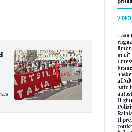
prima
VIDEO
Caso 
ragaz
limona
l
miei"
I mes
Franc
basket
all’ul
Auto 
autos
dacati
Il gi
Polizi
Raiola
Il pre
confe