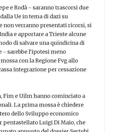
Pepe e Rodà - saranno trascorsi due
dalla Ue in tema di dazi su
 non verranno presentati ricorsi, si
 India e apportare a Trieste alcune
odo di salvare una quindicina di
- sarebbe l’ipotesi meno
ià mossa con la Regione Fvg allo
cassa integrazione per cessazione
a, Fim e Uilm hanno cominciato a
zionali. La prima mossa è chiedere
tero dello Sviluppo economico
ier pentastellato Luigi Di Maio, che
ccupato appunto del dossier Sertubi.