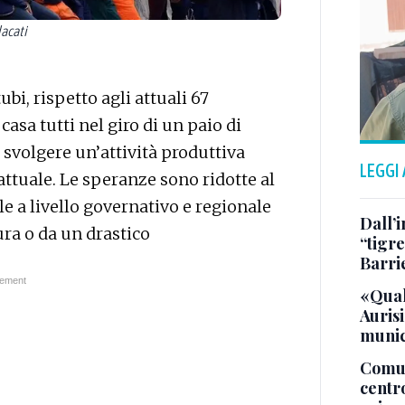
acati
ubi, rispetto agli attuali 67
asa tutti nel giro di un paio di
 svolgere un’attività produttiva
LEGGI
attuale. Le speranze sono ridotte al
e a livello governativo e regionale
Dall’
ura o da un drastico
“tigre
Barri
«Qual
Aurisi
munic
Comuna
centr