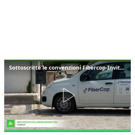
Sottoscritte le convenzioni Fibercop-Invitalia, fibra ottica per 477 mila civici