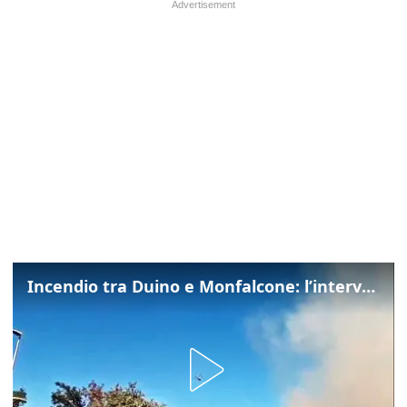
Incendio tra Duino e Monfalcone: l’intervento dei vigili del fuoco