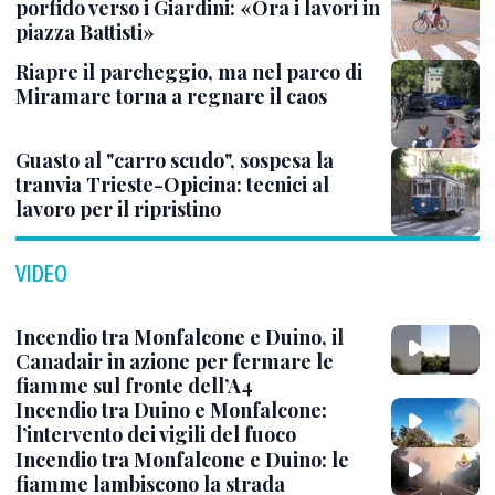
porfido verso i Giardini: «Ora i lavori in
piazza Battisti»
Riapre il parcheggio, ma nel parco di
Miramare torna a regnare il caos
Guasto al "carro scudo", sospesa la
tranvia Trieste-Opicina: tecnici al
lavoro per il ripristino
VIDEO
Incendio tra Monfalcone e Duino, il
Canadair in azione per fermare le
fiamme sul fronte dell’A4
Incendio tra Duino e Monfalcone:
l’intervento dei vigili del fuoco
Incendio tra Monfalcone e Duino: le
fiamme lambiscono la strada