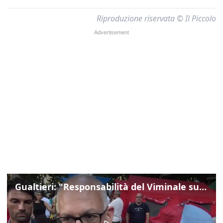
Riproduzione riservata © Il Piccolo
Gualtieri: "Responsabilità del Viminale su Spin Time? La posizione dei partiti è nota"