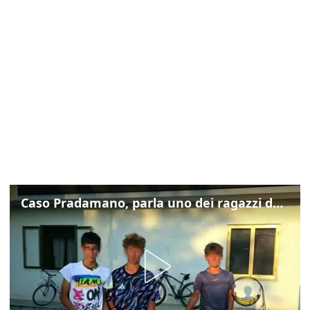
Caso Pradamano, parla uno dei ragazzi denunciati per la limonata: "Volevo anche aiutare i miei"