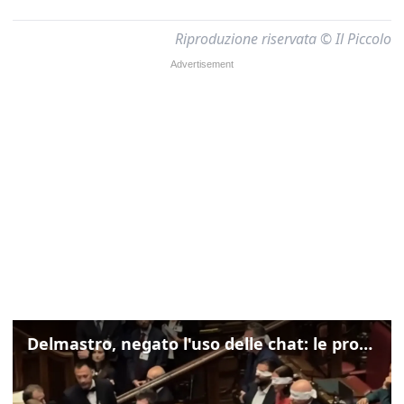
Riproduzione riservata © Il Piccolo
Delmastro, negato l'uso delle chat: le proteste di Avs e M5s