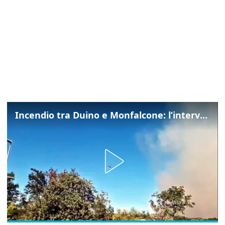
Incendio tra Duino e Monfalcone: l’intervento dei vigili del fuoco