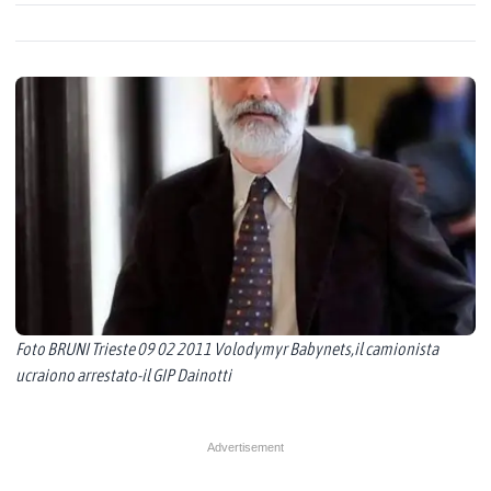
Foto BRUNI Trieste 09 02 2011 Volodymyr Babynets,il camionista
ucraiono arrestato-il GIP Dainotti