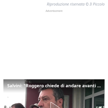
Riproduzione riservata © Il Piccolo
Salvini: "Roggero chiede di andare avanti su norma anti-risarcimenti"