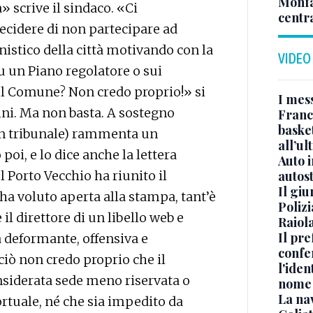
Monfa
a» scrive il sindaco. «Ci
centr
cidere di non partecipare ad
nistico della città motivando con la
VIDEO
 un Piano regolatore o sui
del Comune? Non credo proprio!» si
I mes
ni. Ma non basta. A sostegno
Franc
basket
 in tribunale) rammenta un
all’ul
oi, e lo dice anche la lettera
Auto 
autos
l Porto Vecchio ha riunito il
Il gi
ha voluto aperta alla stampa, tant’è
Polizi
 il direttore di un libello web e
Raiola
Il pre
a deformante, offensiva e
confe
rciò non credo proprio che il
l'iden
siderata sede meno riservata o
nome
La na
tuale, né che sia impedito da