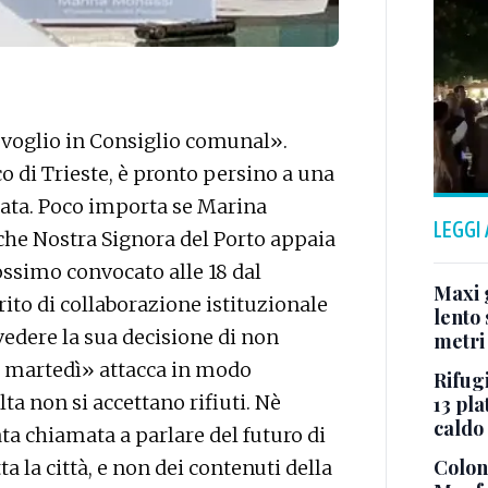
i voglio in Consiglio comunal».
o di Trieste, è pronto persino a una
nata. Poco importa se Marina
LEGGI
che Nostra Signora del Porto appaia
ssimo convocato alle 18 dal
Maxi g
rito di collaborazione istituzionale
lento 
vedere la sua decisione di non
metri
i martedì» attacca in modo
Rifugi
ta non si accettano rifiuti. Nè
13 pla
caldo
ata chiamata a parlare del futuro di
Colonn
a la città, e non dei contenuti della