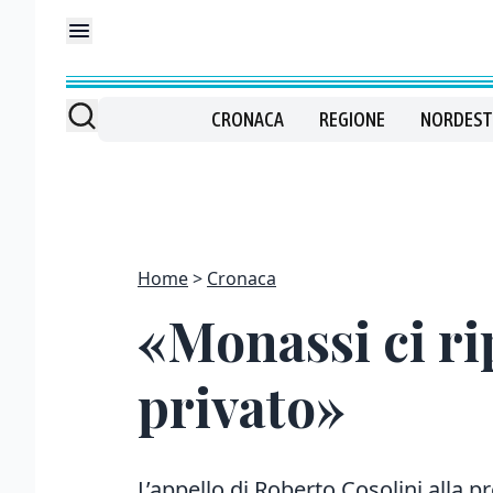
CRONACA
REGIONE
NORDEST
Home
Cronaca
«Monassi ci ri
privato»
L’appello di Roberto Cosolini alla pr