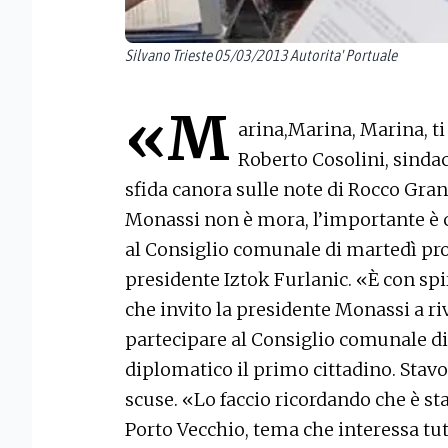
Silvano Trieste 05/03/2013 Autorita' Portuale
«M
arina,Marina, Marina, t
Roberto Cosolini, sindac
sfida canora sulle note di Rocco Gra
Monassi non è mora, l’importante è 
al Consiglio comunale di martedì pro
presidente Iztok Furlanic. «È con spi
che invito la presidente Monassi a ri
partecipare al Consiglio comunale d
diplomatico il primo cittadino. Stavol
scuse. «Lo faccio ricordando che è st
Porto Vecchio, tema che interessa tutt