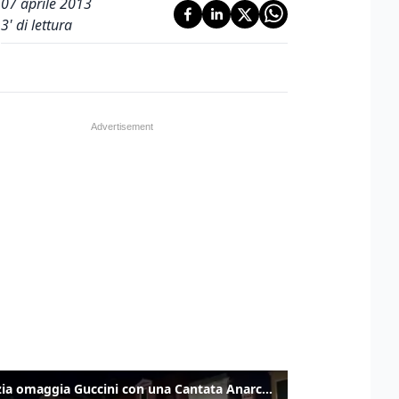
07 aprile 2013
3
' di lettura
Venezia omaggia Guccini con una Cantata Anarchica in campo Santa Margherita