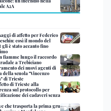
lcone: un incendio nella
ale A2A
saggi di affetto per Federico
eschin: così il mondo del
 gli è stato accanto fino
timo
in fiamme lungo il raccordo
tradale a Trebiciano
uramento dei nuovi agenti di
a della scuola "Vincenzo
" di Trieste
fetto di Trieste alla
renza sul protocollo per
tificazione dei cadaveri senza
ve che trasporta la prima gru