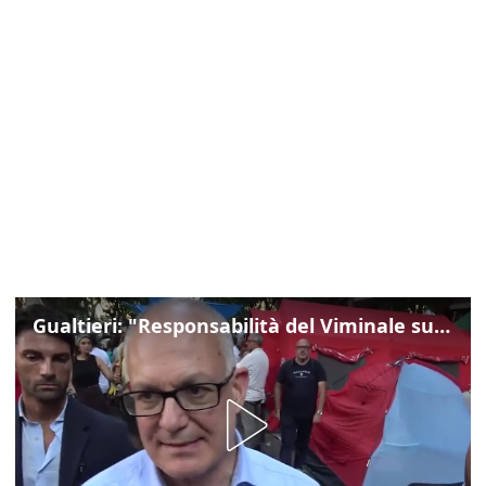
Gualtieri: "Responsabilità del Viminale su Spin Time? La posizione dei partiti è nota"