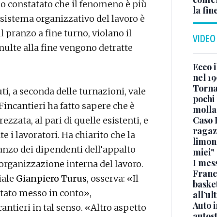
o constatato che il fenomeno è più
la fin
l sistema organizzativo del lavoro è
l pranzo a fine turno, violano il
VIDEO
e multe alla fine vengono detratte
Ecco i
nel 19
Torna
i, a seconda delle turnazioni, vale
pochi 
 Fincantieri ha fatto sapere che è
molla
Caso 
ezzata, al pari di quelle esistenti, e
ragaz
 i lavoratori. Ha chiarito che la
limona
ranzo dei dipendenti dell’appalto
miei"
I mes
ll’organizzazione interna del lavoro.
Franc
iale
Gianpiero Turus
, osserva: «Il
basket
stato messo in conto»,
all’ul
Auto 
ntieri in tal senso. «Altro aspetto
autos