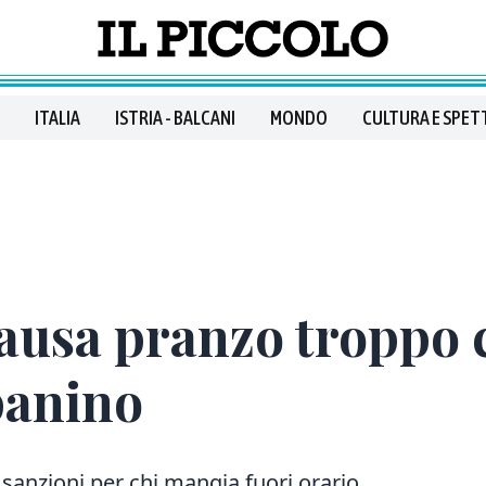
ITALIA
ISTRIA - BALCANI
MONDO
CULTURA E SPET
usa pranzo troppo c
panino
 sanzioni per chi mangia fuori orario.