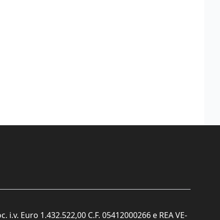
c. i.v. Euro 1.432.522,00 C.F. 05412000266 e REA VE-