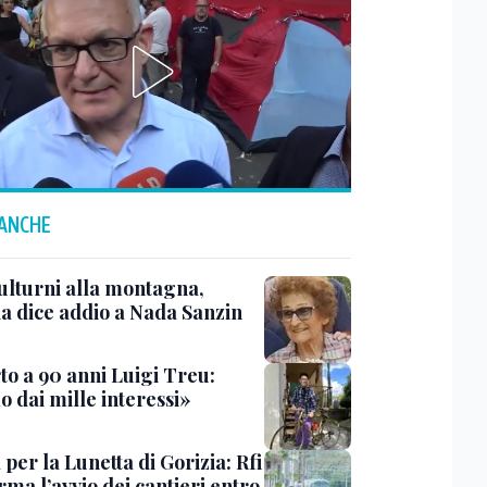
 ANCHE
ulturni alla montagna,
ia dice addio a Nada Sanzin
to a 90 anni Luigi Treu:
 dai mille interessi»
 per la Lunetta di Gorizia: Rfi
ma l’avvio dei cantieri entro