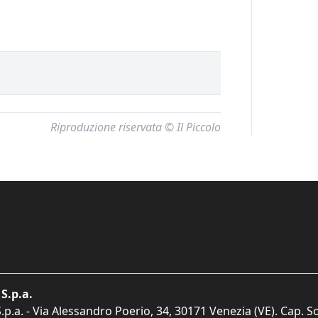
Riproduzione riservata © Il Piccolo
S.p.a.
p.a. - Via Alessandro Poerio, 34, 30171 Venezia (VE). Cap. So