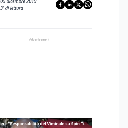
05 dicembre 2019
3
' di lettura
Gualtieri: "Responsabilità del Viminale su Spin Time? La posizione dei partiti è nota"