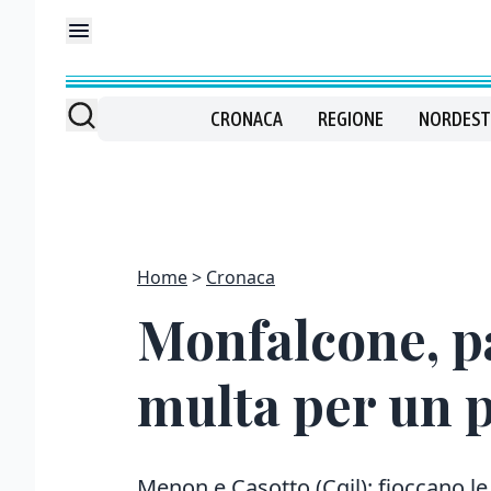
CRONACA
REGIONE
NORDEST
Home
Cronaca
Monfalcone, pa
multa per un 
Menon e Casotto (Cgil): fioccano le