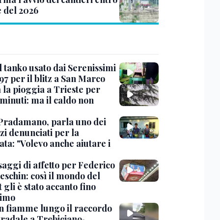
e del 2026
l tanko usato dai Serenissimi
97 per il blitz a San Marco
 la pioggia a Trieste per
minuti: ma il caldo non
Pradamano, parla uno dei
zi denunciati per la
ta: "Volevo anche aiutare i
saggi di affetto per Federico
eschin: così il mondo del
 gli è stato accanto fino
timo
in fiamme lungo il raccordo
tradale a Trebiciano