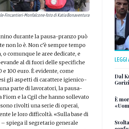
-Fincantieri-Monfalcone-foto di Katia Bonaventura
ino durante la pausa-pranzo può
te non lo è. Non c’è sempre tempo
, o comunque le aree dedicate, e
LEGGI
evande al di fuori delle specifiche
50 e 100 euro. È evidente, come
Dal K
i gli aspetti di carattere igienico-
Goriz
una parte di lavoratori, la pausa-
la Fiom e la Cgil che hanno sollevato
È mor
«Uomo
sono rivolti una serie di operai,
ente le loro difficoltà. «Sulla base di
Svolta
 – spiega il segretario generale
confer