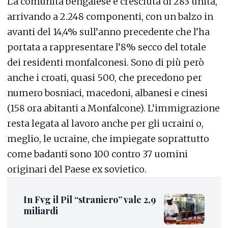
La comunità bengalese è cresciuta di 283 unità,
arrivando a 2.248 componenti, con un balzo in
avanti del 14,4% sull’anno precedente che l’ha
portata a rappresentare l’8% secco del totale
dei residenti monfalconesi. Sono di più però
anche i croati, quasi 500, che precedono per
numero bosniaci, macedoni, albanesi e cinesi
(158 ora abitanti a Monfalcone). L’immigrazione
resta legata al lavoro anche per gli ucraini o,
meglio, le ucraine, che impiegate soprattutto
come badanti sono 100 contro 37 uomini
originari del Paese ex sovietico.
In Fvg il Pil “straniero” vale 2,9
miliardi