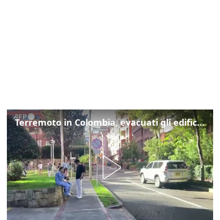
Terremoto in Colombia, evacuati gli edifici di Bogotà dopo la scossa di magnitudo 7.4