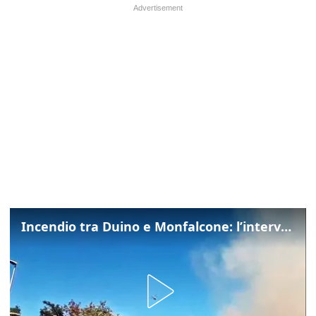
Incendio tra Duino e Monfalcone: l’intervento dei vigili del fuoco