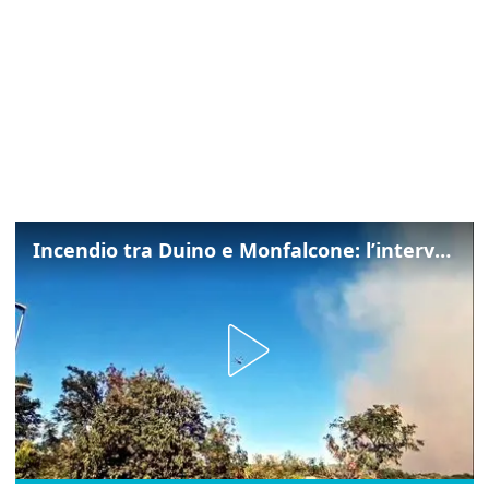
Incendio tra Duino e Monfalcone: l’intervento dei vigili del fuoco