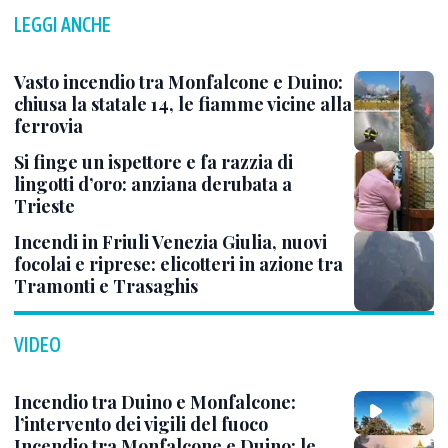
LEGGI ANCHE
Vasto incendio tra Monfalcone e Duino:
chiusa la statale 14, le fiamme vicine alla
ferrovia
Si finge un ispettore e fa razzia di
lingotti d’oro: anziana derubata a
Trieste
Incendi in Friuli Venezia Giulia, nuovi
focolai e riprese: elicotteri in azione tra
Tramonti e Trasaghis
VIDEO
Incendio tra Duino e Monfalcone:
l’intervento dei vigili del fuoco
Incendio tra Monfalcone e Duino: le