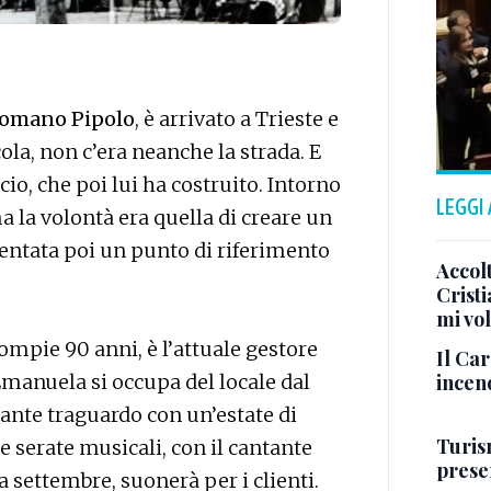
omano Pipolo
, è arrivato a Trieste e
ola, non c’era neanche la strada. E
io, che poi lui ha costruito. Intorno
LEGGI
a la volontà era quella di creare un
diventata poi un punto di riferimento
Accol
Crist
mi vo
compie 90 anni, è l’attuale gestore
Il Ca
incen
manuela si occupa del locale dal
tante traguardo con un’estate di
Turis
e serate musicali, con il cantante
presen
 a settembre, suonerà per i clienti.