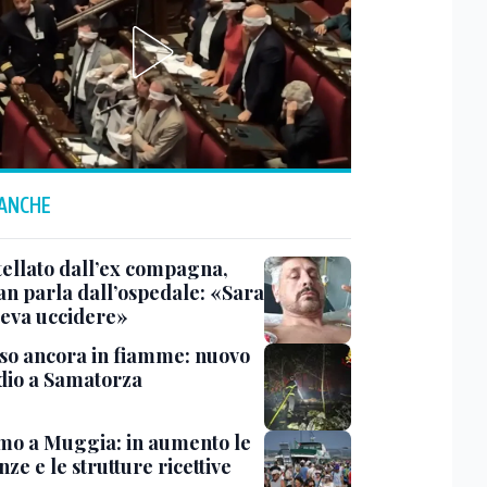
 ANCHE
tellato dall’ex compagna,
ian parla dall’ospedale: «Sara
leva uccidere»
rso ancora in fiamme: nuovo
dio a Samatorza
mo a Muggia: in aumento le
ze e le strutture ricettive