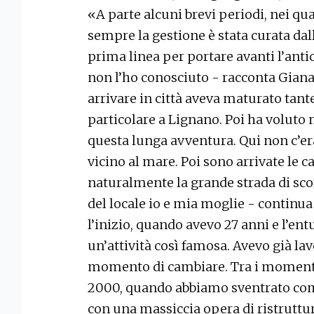
«A parte alcuni brevi periodi, nei qual
sempre la gestione è stata curata dal
prima linea per portare avanti l’ant
non l’ho conosciuto - racconta Giana
arrivare in città aveva maturato tant
particolare a Lignano. Poi ha voluto m
questa lunga avventura. Qui non c’era
vicino al mare. Poi sono arrivate le c
naturalmente la grande strada di sc
del locale io e mia moglie - continua
l’inizio, quando avevo 27 anni e l’e
un’attività così famosa. Avevo già lav
momento di cambiare. Tra i momenti 
2000, quando abbiamo sventrato com
con una massiccia opera di ristruttur