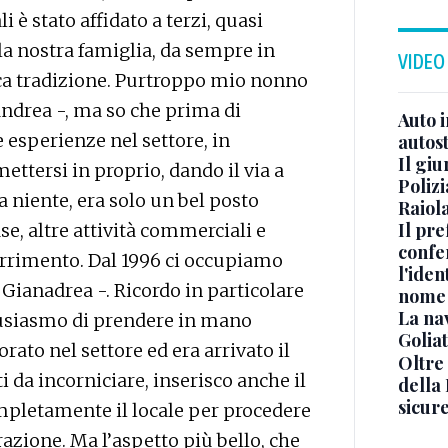
i è stato affidato a terzi, quasi
la nostra famiglia, da sempre in
VIDEO
ica tradizione. Purtroppo mio nonno
ndrea -, ma so che prima di
Auto 
e esperienze nel settore, in
autos
Il gi
ettersi in proprio, dando il via a
Polizi
 niente, era solo un bel posto
Raiola
Il pre
ase, altre attività commerciali e
confe
orrimento. Dal 1996 ci occupiamo
l'iden
 Gianadrea -. Ricordo in particolare
nome
La na
ntusiasmo di prendere in mano
Golia
orato nel settore ed era arrivato il
Oltre
da incorniciare, inserisco anche il
della
sicur
pletamente il locale per procedere
azione. Ma l’aspetto più bello, che