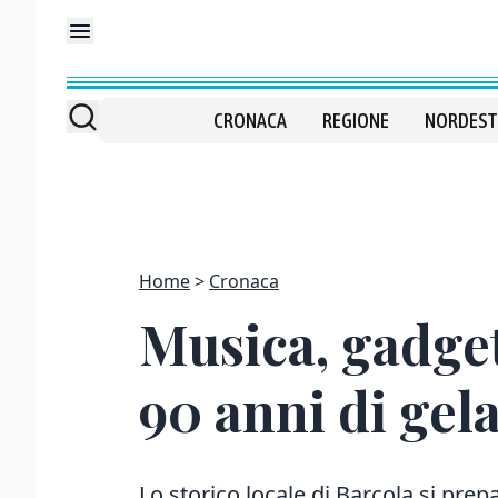
CRONACA
REGIONE
NORDEST
Home
Cronaca
Musica, gadget 
90 anni di gela
Lo storico locale di Barcola si prep