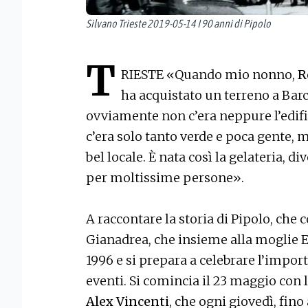
Silvano Trieste 2019-05-14 I 90 anni di Pipolo
T
RIESTE «Quando mio nonno,
R
ha acquistato un terreno a Barc
ovviamente non c’era neppure l’edific
c’era solo tanto verde e poca gente, m
bel locale. È nata così la gelateria, 
per moltissime persone».
A raccontare la storia di Pipolo, che 
Gianadrea, che insieme alla moglie E
1996 e si prepara a celebrare l’impor
eventi. Si comincia il 23 maggio con l
Alex Vincenti
, che ogni giovedì, fino