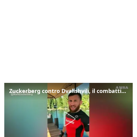
Zuckerberg contro Dvalishvili, il combattimento in mezzo a un lago