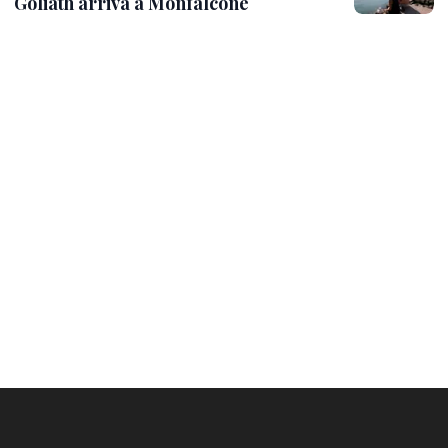
Goliath arriva a Monfalcone