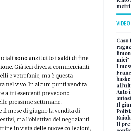
metri
VIDEO
Caso 
ragaz
limona
rciali
sono anzitutto i saldi di fine
miei"
I mes
gione.
Già ieri diversi commercianti
Franc
elli e vetrofanie, ma è questa
basket
ra nel vivo. In alcuni punti vendita
all’ul
Auto 
re altri esercenti prevedono
autos
delle prossime settimane.
Il gi
e il mese di giugno la vendita di
Polizi
Raiola
estivi, ma l’obiettivo dei negozianti
Il pre
trine in vista delle nuove collezioni,
confe