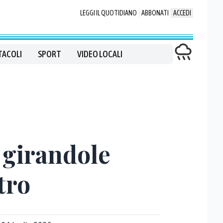
LEGGI IL QUOTIDIANO
ABBONATI
ACCEDI
TACOLI
SPORT
VIDEO LOCALI
e girandole
tro