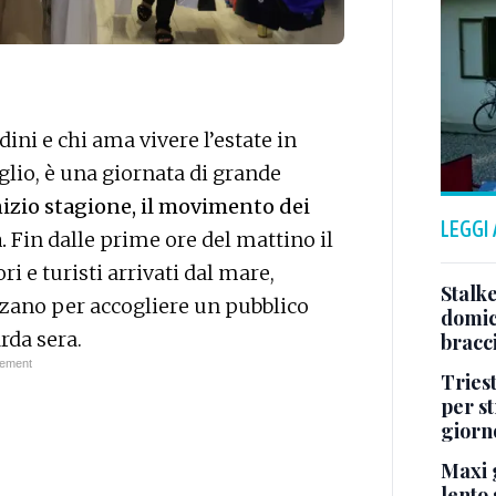
adini e chi ama vivere l’estate in
uglio, è una giornata di grande
inizio stagione, il movimento dei
LEGGI
.
Fin dalle prime ore del mattino il
ri e turisti arrivati dal mare,
Stalke
zzano per accogliere un pubblico
domici
rda sera.
bracci
Tries
per s
giorn
Maxi g
lento 