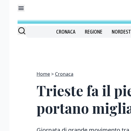
CRONACA
REGIONE
NORDEST
Home
Cronaca
Trieste fa il p
portano miglia
Giornata di grande movimento tra le