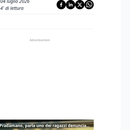
04 luglio 2026
4
' di lettura
Caso Pradamano, parla uno dei ragazzi denunciati per la limonata: "Volevo anche aiutare i miei"