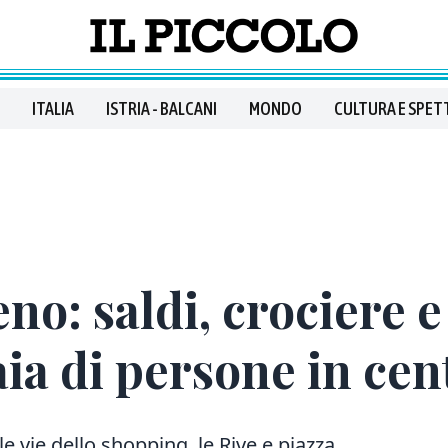
ITALIA
ISTRIA - BALCANI
MONDO
CULTURA E SPET
ieno: saldi, crociere 
ia di persone in cen
 vie dello shopping, le Rive e piazza