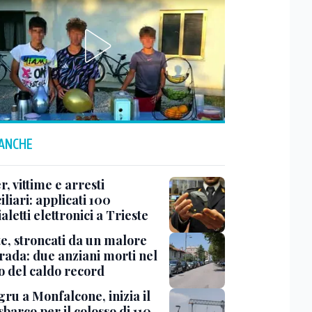
 ANCHE
r, vittime e arresti
liari: applicati 100
aletti elettronici a Trieste
te, stroncati da un malore
trada: due anziani morti nel
o del caldo record
ru a Monfalcone, inizia il
sbarco per il colosso di 110