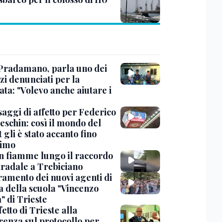
Pradamano, parla uno dei
zi denunciati per la
ta: "Volevo anche aiutare i
saggi di affetto per Federico
eschin: così il mondo del
 gli è stato accanto fino
timo
in fiamme lungo il raccordo
tradale a Trebiciano
uramento dei nuovi agenti di
a della scuola "Vincenzo
" di Trieste
fetto di Trieste alla
renza sul protocollo per