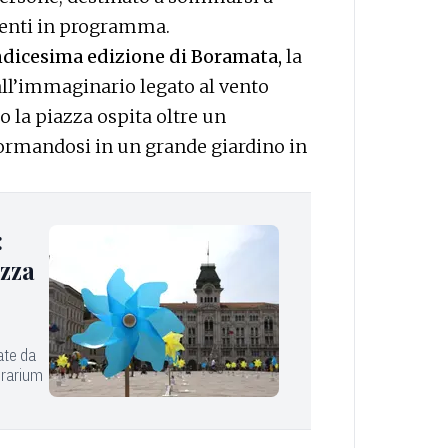
eventi in programma.
undicesima edizione di Boramata,
la
all’immaginario legato al vento
o la piazza ospita oltre un
sformandosi in un grande giardino in
:
azza
ate da
Borarium