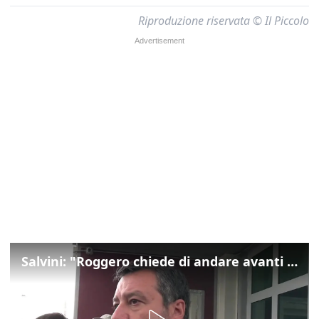
Riproduzione riservata © Il Piccolo
Salvini: "Roggero chiede di andare avanti su norma anti-risarcimenti"