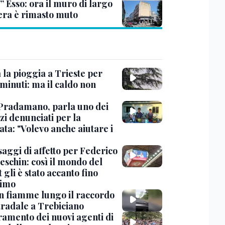
” Esso: ora il muro di largo
era è rimasto muto
 la pioggia a Trieste per
minuti: ma il caldo non
Pradamano, parla uno dei
zi denunciati per la
ta: "Volevo anche aiutare i
saggi di affetto per Federico
eschin: così il mondo del
 gli è stato accanto fino
timo
in fiamme lungo il raccordo
tradale a Trebiciano
uramento dei nuovi agenti di