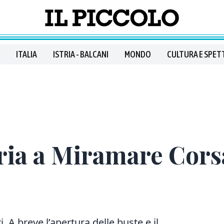
ITALIA
ISTRIA - BALCANI
MONDO
CULTURA E SPET
ria a Miramare Corsa
. A breve l’apertura delle buste e il