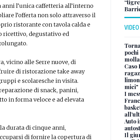
“tigre
anni l’unica caffetteria all’interno
Barri
iare l’offerta non solo attraverso il
rio ristorante con tavola calda e
VIDEO
ricettivo, degustativo ed
rolungato.
Torna
pochi 
molla
a, vicino alle Serre nuove, di
Caso 
 fruire di ristorazione take away
ragaz
limona
gruppi e scolaresche in visita.
miei"
preparazione di snack, panini,
I mes
utto in forma veloce e ad elevata
Franc
basket
all’ul
Auto 
la durata di cinque anni,
autos
Il gi
occuparsi di fornire la copertura di