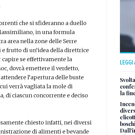
.
rrenti che si sfideranno a duello
Massimiliano, in una formula
ra area nella zone delle Serre
e frutto di un’idea della direttrice
r capire se effettivamente la
LEGGI
c, dovrà emettere il verdetto,
attendere l’apertura delle buste
Svolta
ui verrà vagliata la mole di
confer
la fin
, di ciascun concorrente e deciso
Incend
divers
elicot
amente chiesto infatti, nei diversi
bosch
Dall’
inistrazione di alimenti e bevande