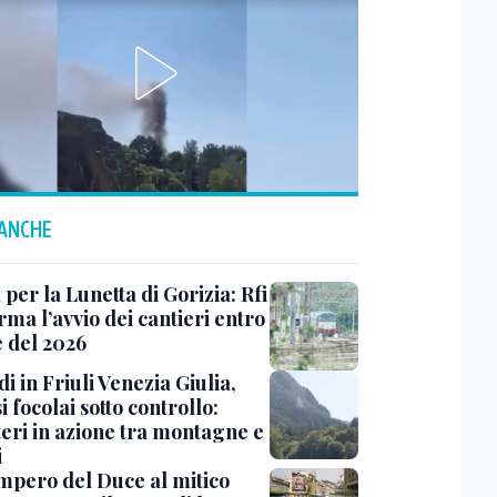
 ANCHE
 per la Lunetta di Gorizia: Rfi
ma l’avvio dei cantieri entro
e del 2026
i in Friuli Venezia Giulia,
i focolai sotto controllo:
teri in azione tra montagne e
i
impero del Duce al mitico