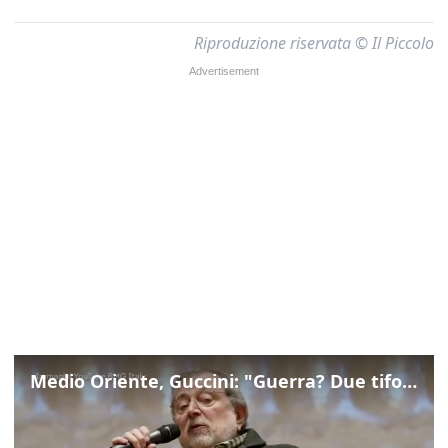
Riproduzione riservata © Il Piccolo
Medio Oriente, Guccini: "Guerra? Due tifoserie che si urlano contro e dimenticano vittime"