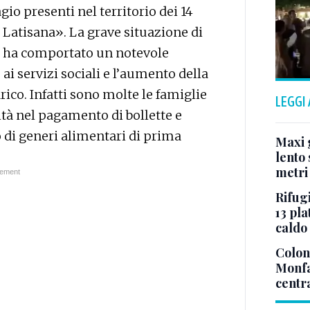
gio presenti nel territorio dei 14
 Latisana». La grave situazione di
o, ha comportato un notevole
ai servizi sociali e l’aumento della
rico. Infatti sono molte le famiglie
LEGGI
ità nel pagamento di bollette e
sto di generi alimentari di prima
Maxi g
lento 
metri
Rifugi
13 pla
caldo
Colonn
Monfa
centr