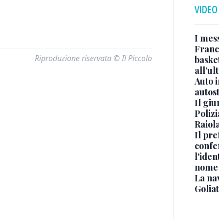
VIDEO
I mes
Franc
Riproduzione riservata © Il Piccolo
basket
all’ul
Auto 
autos
Il gi
Polizi
Raiola
Il pre
confe
l'iden
nome
La na
Golia