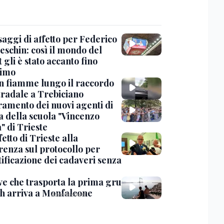
saggi di affetto per Federico
eschin: così il mondo del
 gli è stato accanto fino
timo
in fiamme lungo il raccordo
tradale a Trebiciano
uramento dei nuovi agenti di
a della scuola "Vincenzo
" di Trieste
fetto di Trieste alla
renza sul protocollo per
tificazione dei cadaveri senza
ve che trasporta la prima gru
th arriva a Monfalcone