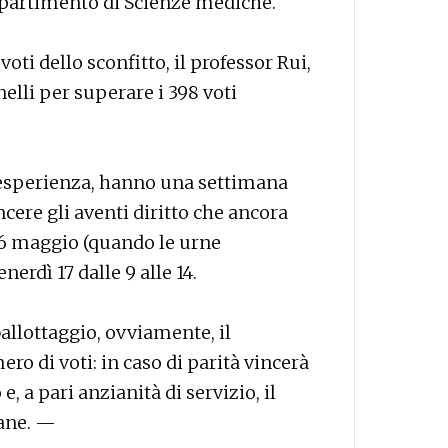
ipartimento di Scienze mediche.
voti dello sconfitto, il professor Rui,
lli per superare i 398 voti
a esperienza, hanno una settimana
cere gli aventi diritto che ancora
16 maggio (quando le urne
nerdì 17 dalle 9 alle 14.
ballottaggio, ovviamente, il
ro di voti: in caso di parità vincerà
, a pari anzianità di servizio, il
ane. —