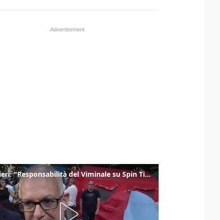
Gualtieri: "Responsabilità del Viminale su Spin Time? La posizione dei partiti è nota"