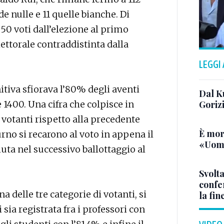
de nulle e 11 quelle bianche. Di
0 voti dall’elezione al primo
lettorale contraddistinta dalla
LEGGI
finitiva sfiorava l’80% degli aventi
Dal K
e 1400. Una cifra che colpisce in
Goriz
 votanti rispetto alla precedente
È mor
rno si recarono al voto in appena il
«Uomo
ciuta nel successivo ballottaggio al
Svolta
confer
a delle tre categorie di votanti, si
la fin
 sia registrata fra i professori con