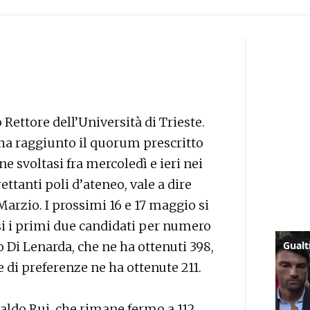
Rettore dell’Università di Trieste.
 ha raggiunto il quorum prescritto
ne svoltasi fra mercoledì e ieri nei
trettanti poli d’ateneo, vale a dire
arzio. I prossimi 16 e 17 maggio si
rsi i primi due candidati per numero
to Di Lenarda, che ne ha ottenuti 398,
e di preferenze ne ha ottenute 211.
naldo Rui, che rimane fermo a 112