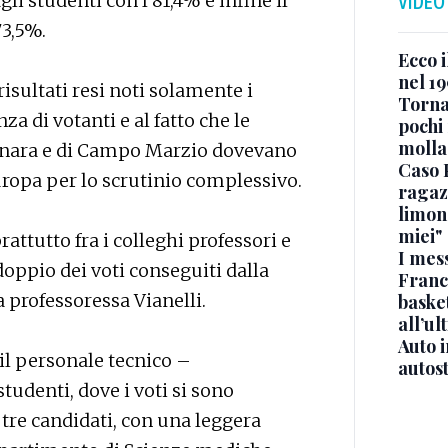
gli studenti con l’81,4% e infine il
VIDEO
3,5%.
Ecco i
nel 19
risultati resi noti solamente i
Torna
za di votanti e al fatto che le
pochi 
molla
ttinara e di Campo Marzio dovevano
Caso 
uropa per lo scrutinio complessivo.
ragaz
limona
miei"
rattutto fra i colleghi professori e
I mes
doppio dei voti conseguiti dalla
Franc
a professoressa Vianelli.
basket
all’ul
Auto 
 il personale tecnico –
autos
studenti, dove i voti si sono
 tre candidati, con una leggera