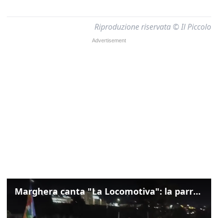
Riproduzione riservata © Il Piccolo
Marghera canta "La Locomotiva": la parrocchia della Cita ricorda Guccini